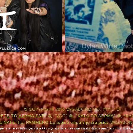
© COPYRIGHT 2016 VAGABOND CO. PTY LTD.
ΕΤΕ ΤΟ ΔΕΡΜΑ ΣΑΣ" ®, "VGC" ®, "ΚΑΤΩ ΤΟ ΔΕΡΜΑ" ®, "RA
ΕΙΝΑΙ ΕΓΓΕΓΡΑΜΜΕΝΟ Εμπορικό σήμα της εταιρείας VAGABO
φορά των αντίστοιχων Καλλιτεχνών και πνευματικών δικαιωμάτων που διατηρ