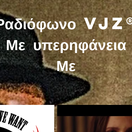
Ραδιόφωνο VJZ
Με υπερηφάνεια
Με