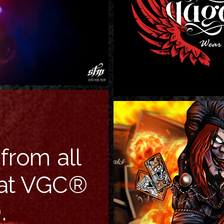
from all
 at VGC®
.