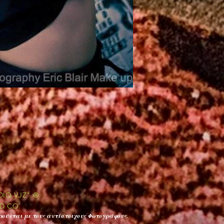
DIO VJZ" ®
ND CO.
ούνται με τους αντίστοιχους Φωτογράφους.